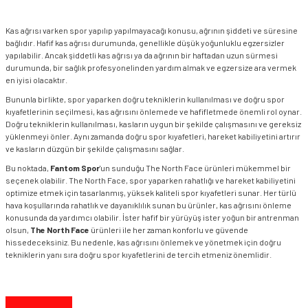
Kas ağrısı varken spor yapılıp yapılmayacağı konusu, ağrının şiddeti ve süresine
bağlıdır. Hafif kas ağrısı durumunda, genellikle düşük yoğunluklu egzersizler
yapılabilir. Ancak şiddetli kas ağrısı ya da ağrının bir haftadan uzun sürmesi
durumunda, bir sağlık profesyonelinden yardım almak ve egzersize ara vermek
en iyisi olacaktır.
Bununla birlikte, spor yaparken doğru tekniklerin kullanılması ve doğru spor
kıyafetlerinin seçilmesi, kas ağrısını önlemede ve hafifletmede önemli rol oynar.
Doğru tekniklerin kullanılması, kasların uygun bir şekilde çalışmasını ve gereksiz
yüklenmeyi önler. Aynı zamanda doğru spor kıyafetleri, hareket kabiliyetini artırır
ve kasların düzgün bir şekilde çalışmasını sağlar.
Bu noktada,
Fantom Spor
'un sunduğu The North Face ürünleri mükemmel bir
seçenek olabilir. The North Face, spor yaparken rahatlığı ve hareket kabiliyetini
optimize etmek için tasarlanmış, yüksek kaliteli spor kıyafetleri sunar. Her türlü
hava koşullarında rahatlık ve dayanıklılık sunan bu ürünler, kas ağrısını önleme
konusunda da yardımcı olabilir. İster hafif bir yürüyüş ister yoğun bir antrenman
olsun,
The North Face
ürünleri ile her zaman konforlu ve güvende
hissedeceksiniz. Bu nedenle, kas ağrısını önlemek ve yönetmek için doğru
tekniklerin yanı sıra doğru spor kıyafetlerini de tercih etmeniz önemlidir.