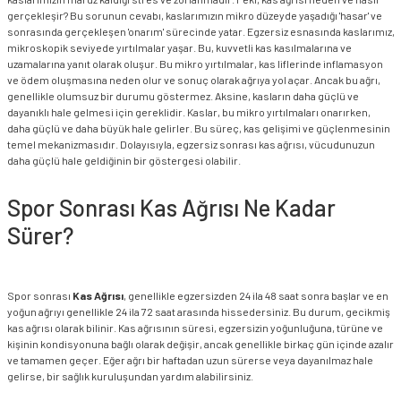
gerçekleşir? Bu sorunun cevabı, kaslarımızın mikro düzeyde yaşadığı 'hasar' ve
sonrasında gerçekleşen 'onarım' sürecinde yatar. Egzersiz esnasında kaslarımız,
mikroskopik seviyede yırtılmalar yaşar. Bu, kuvvetli kas kasılmalarına ve
uzamalarına yanıt olarak oluşur. Bu mikro yırtılmalar, kas liflerinde inflamasyon
ve ödem oluşmasına neden olur ve sonuç olarak ağrıya yol açar. Ancak bu ağrı,
genellikle olumsuz bir durumu göstermez. Aksine, kasların daha güçlü ve
dayanıklı hale gelmesi için gereklidir. Kaslar, bu mikro yırtılmaları onarırken,
daha güçlü ve daha büyük hale gelirler. Bu süreç, kas gelişimi ve güçlenmesinin
temel mekanizmasıdır. Dolayısıyla, egzersiz sonrası kas ağrısı, vücudunuzun
daha güçlü hale geldiğinin bir göstergesi olabilir.
Spor Sonrası Kas Ağrısı Ne Kadar
Sürer?
Spor sonrası
Kas Ağrısı
, genellikle egzersizden 24 ila 48 saat sonra başlar ve en
yoğun ağrıyı genellikle 24 ila 72 saat arasında hissedersiniz. Bu durum, gecikmiş
kas ağrısı olarak bilinir. Kas ağrısının süresi, egzersizin yoğunluğuna, türüne ve
kişinin kondisyonuna bağlı olarak değişir, ancak genellikle birkaç gün içinde azalır
ve tamamen geçer. Eğer ağrı bir haftadan uzun sürerse veya dayanılmaz hale
gelirse, bir sağlık kuruluşundan yardım alabilirsiniz.