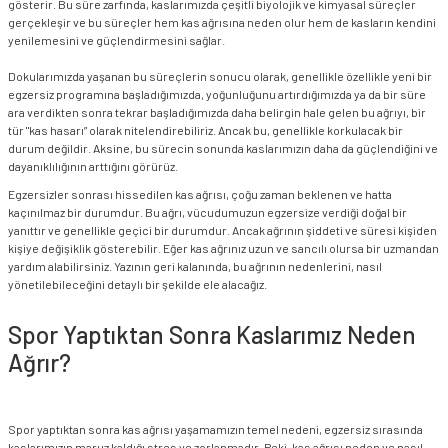
gösterir. Bu süre zarfında, kaslarımızda çeşitli biyolojik ve kimyasal süreçler
gerçekleşir ve bu süreçler hem kas ağrısına neden olur hem de kasların kendini
yenilemesini ve güçlendirmesini sağlar.
Dokularımızda yaşanan bu süreçlerin sonucu olarak, genellikle özellikle yeni bir
egzersiz programına başladığımızda, yoğunluğunu artırdığımızda ya da bir süre
ara verdikten sonra tekrar başladığımızda daha belirgin hale gelen bu ağrıyı, bir
tür "kas hasarı” olarak nitelendirebiliriz. Ancak bu, genellikle korkulacak bir
durum değildir. Aksine, bu sürecin sonunda kaslarımızın daha da güçlendiğini ve
dayanıklılığının arttığını görürüz.
Egzersizler sonrası hissedilen kas ağrısı, çoğu zaman beklenen ve hatta
kaçınılmaz bir durumdur. Bu ağrı, vücudumuzun egzersize verdiği doğal bir
yanıttır ve genellikle geçici bir durumdur. Ancak ağrının şiddeti ve süresi kişiden
kişiye değişiklik gösterebilir. Eğer kas ağrınız uzun ve sancılı olursa bir uzmandan
yardım alabilirsiniz. Yazının geri kalanında, bu ağrının nedenlerini, nasıl
yönetilebileceğini detaylı bir şekilde ele alacağız.
Spor Yaptıktan Sonra Kaslarımız Neden
Ağrır?
Spor yaptıktan sonra kas ağrısı yaşamamızın temel nedeni, egzersiz sırasında
kaslarımızın maruz kaldığı stres ve zorlanmadır. Peki, kas ağrısı neden ve nasıl