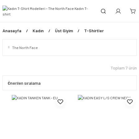
Anasayfa
Kadın
Üst Giyim
T-Shirtler
The North Face
Toplam 7 ürün