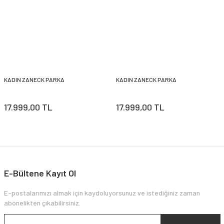
KADIN ZANECK PARKA
KADIN ZANECK PARKA
17.999,00 TL
17.999,00 TL
E-Bültene Kayıt Ol
E-postalarımızı almak için kaydoluyorsunuz ve istediğiniz zaman
abonelikten çıkabilirsiniz.