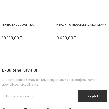
M HEDGEHOG GORE-TEX
M BACK-TO-BERKELEY IV TEXTILE WP
10.199,00 TL
9.499,00 TL
E-Bültene Kayıt Ol
E-postalarımızı almak için kaydoluyorsunuz ve istediğiniz zaman
abonelikten çıkabilirsiniz.
Kaydol