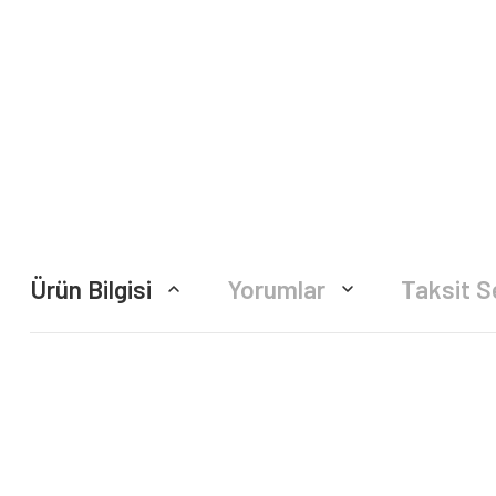
Ürün Bilgisi
Yorumlar
Taksit S
Bu ürünün fiyat bilgisi, resim, ürün açıklamalarında ve diğer konularda yete
Görüş ve önerileriniz için teşekkür ederiz.
Ürün resmi kalitesiz, bozuk veya görüntülenemiyor.
Ürün açıklamasında eksik bilgiler bulunuyor.