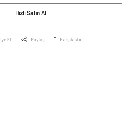
Hızlı Satın Al
iye Et
Paylaş
Karşılaştır