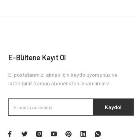
Ürün bilgilerinde hatalar bulunuyor.
Ürün fiyatı diğer sitelerden daha pahalı.
Bu ürüne benzer farklı alternatifler olmalı.
E-Bültene Kayıt Ol
E-postalarımızı almak için kaydoluyorsunuz ve
istediğiniz zaman abonelikten çıkabilirsiniz.
Kaydol