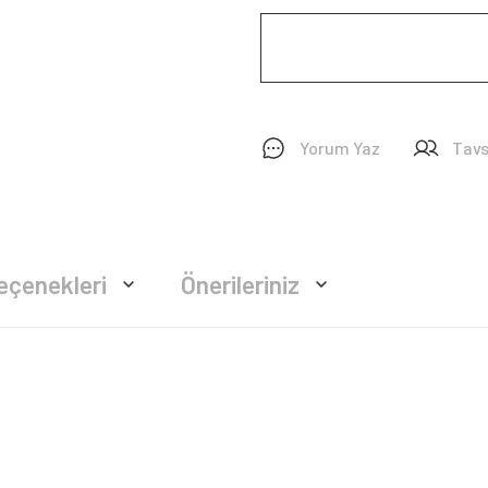
Yorum Yaz
Tavs
eçenekleri
Önerileriniz
rsiz gördüğünüz noktaları öneri formunu kullanarak tarafımıza iletebilirsiniz.
Bu ürüne ilk yorumu siz yapın!
Yorum Yaz