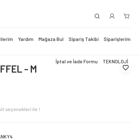
ilerim
Yardım
Mağaza Bul
Sipariş Takibi
Siparişlerim
İptal ve İade Formu
TEKNOLOJİ
FFEL - M
t seçenekleri ile !
ANKY4