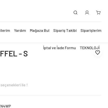
ilerim
Yardım
Mağaza Bul
Sipariş Takibi
Siparişlerim
İptal ve İade Formu
TEKNOLOJİ
FFEL - S
seçenekleri ile !
TN4WP