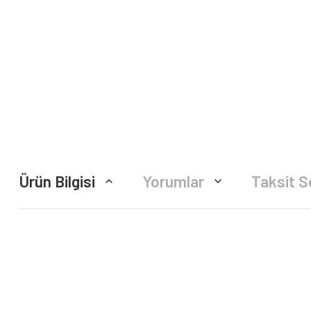
Ürün Bilgisi
Yorumlar
Taksit S
Bu ürünün fiyat bilgisi, resim, ürün açıklamalarında ve diğer konularda yete
Görüş ve önerileriniz için teşekkür ederiz.
Ürün resmi kalitesiz, bozuk veya görüntülenemiyor.
Ürün açıklamasında eksik bilgiler bulunuyor.