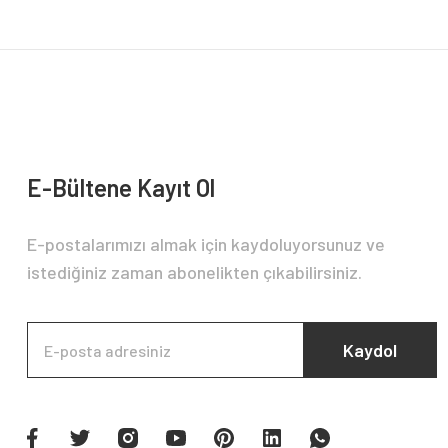
Ürün bilgilerinde hatalar bulunuyor.
Ürün fiyatı diğer sitelerden daha pahalı.
Bu ürüne benzer farklı alternatifler olmalı.
E-Bültene Kayıt Ol
E-postalarımızı almak için kaydoluyorsunuz ve
istediğiniz zaman abonelikten çıkabilirsiniz.
Kaydol