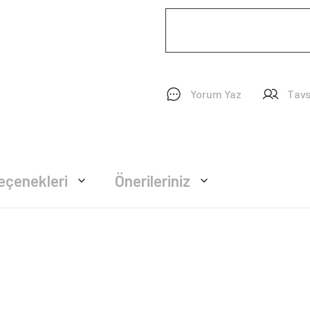
Yorum Yaz
Tavs
eçenekleri
Önerileriniz
rsiz gördüğünüz noktaları öneri formunu kullanarak tarafımıza iletebilirsiniz.
Bu ürüne ilk yorumu siz yapın!
Yorum Yaz