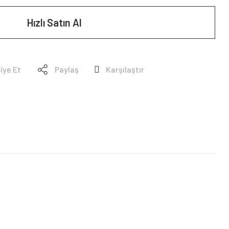
Hızlı Satın Al
iye Et
Paylaş
Karşılaştır