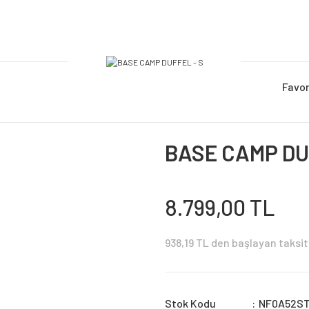
Favor
BASE CAMP DU
8.799,00 TL
938,19 TL den başlayan taksit 
Stok Kodu
NF0A52S