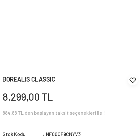
BOREALIS CLASSIC
8.299,00 TL
884,88 TL den başlayan taksit seçenekleri ile !
Stok Kodu
NF00CF9CNYV3