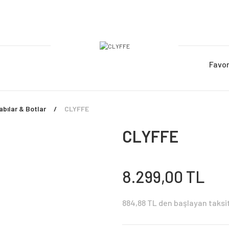
Favor
bılar & Botlar
CLYFFE
CLYFFE
8.299,00 TL
884,88 TL den başlayan taksit