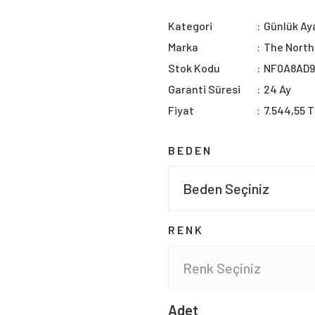
Kategori
Günlük Aya
Marka
The North
Stok Kodu
NF0A8AD
Garanti Süresi
24 Ay
Fiyat
7.544,55 
BEDEN
RENK
Adet