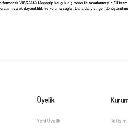
formanslı VIBRAM® Megagrip kauçuk dış taban ile tasarlanmıştır. Dil kısmında
larınıza ek dayanıklılık ve koruma sağlar. Daha da iyisi, geri dönüştürülmüş
rsiz gördüğünüz noktaları öneri formunu kullanarak tarafımıza iletebilirsiniz.
Bu ürüne ilk yorumu siz yapın!
Yorum Yaz
Üyelik
Kurum
Gönder
Yeni Üyelik
İletişim