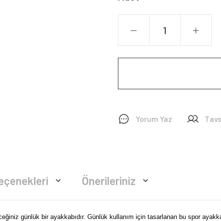
Yorum Yaz
Tavs
eçenekleri
Önerileriniz
ceğiniz günlük bir ayakkabıdır. Günlük kullanım için tasarlanan bu spor ayak