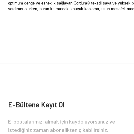
optimum denge ve esneklik sağlayan Cordura® tekstil saya ve yüksek per
yardımcı olurken, burun kısmındaki kauçuk kaplama, uzun mesafeli macera
Bu ürünün fiyat bilgisi, resim, ürün açıklamalarında ve diğer konularda yete
Görüş ve önerileriniz için teşekkür ederiz.
Ürün resmi kalitesiz, bozuk veya görüntülenemiyor.
Ürün açıklamasında eksik bilgiler bulunuyor.
Ürün bilgilerinde hatalar bulunuyor.
Ürün fiyatı diğer sitelerden daha pahalı.
Bu ürüne benzer farklı alternatifler olmalı.
E-Bültene Kayıt Ol
E-postalarımızı almak için kaydoluyorsunuz ve
istediğiniz zaman abonelikten çıkabilirsiniz.