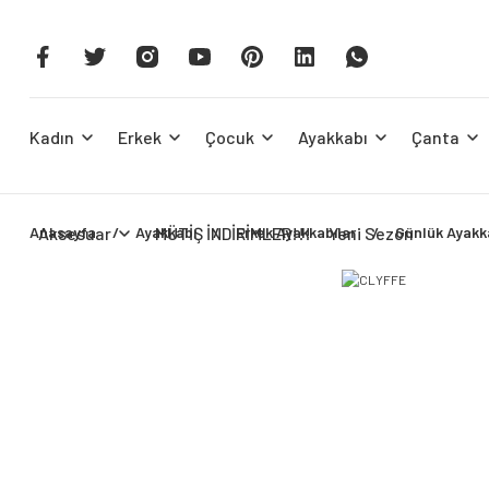
Kadın
Erkek
Çocuk
Ayakkabı
Çanta
Anasayfa
Aksesuar
Ayakkabı
MÜTİŞ İNDİRİMLER!!!
Erkek Ayakkabılar
Yeni Sezon
Günlük Ayakka