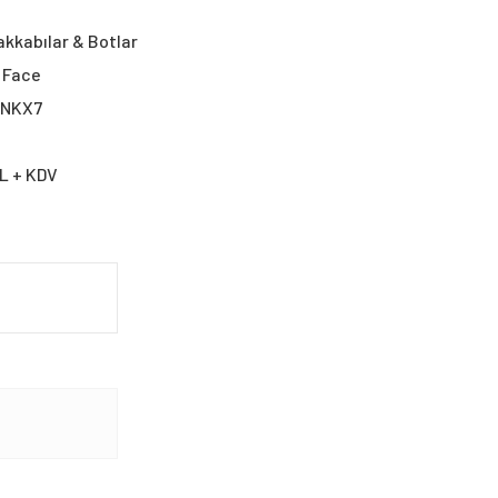
kkabılar & Botlar
 Face
9NKX7
TL + KDV