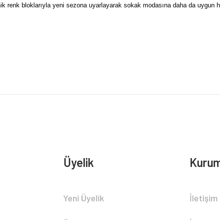
ik renk bloklarıyla yeni sezona uyarlayarak sokak modasına daha da uygun ha
rsiz gördüğünüz noktaları öneri formunu kullanarak tarafımıza iletebilirsiniz.
Bu ürüne ilk yorumu siz yapın!
Yorum Yaz
Üyelik
Kurum
Gönder
Yeni Üyelik
İletişim