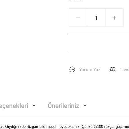
Yorum Yaz
Tavs
eçenekleri
Önerileriniz
var: Giydiğinizde rüzgarı bile hissetmeyeceksiniz. Çünkü %100 rüzgar geçirme