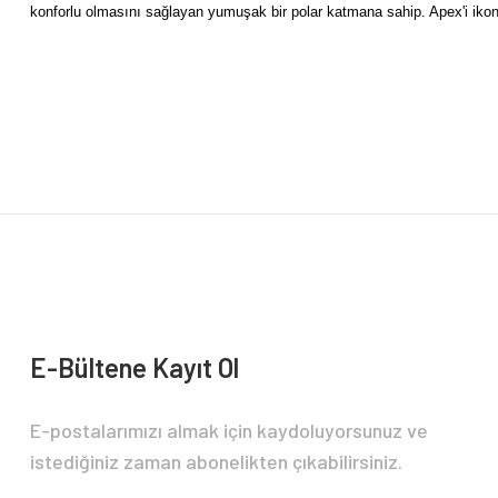
konforlu olmasını sağlayan yumuşak bir polar katmana sahip. Apex'i ikon
Bu ürünün fiyat bilgisi, resim, ürün açıklamalarında ve diğer konularda yete
Görüş ve önerileriniz için teşekkür ederiz.
Ürün resmi kalitesiz, bozuk veya görüntülenemiyor.
Ürün açıklamasında eksik bilgiler bulunuyor.
Ürün bilgilerinde hatalar bulunuyor.
Ürün fiyatı diğer sitelerden daha pahalı.
Bu ürüne benzer farklı alternatifler olmalı.
E-Bültene Kayıt Ol
E-postalarımızı almak için kaydoluyorsunuz ve
istediğiniz zaman abonelikten çıkabilirsiniz.