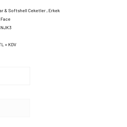
ar & Softshell Ceketler
,
Erkek
 Face
CNJK3
TL + KDV