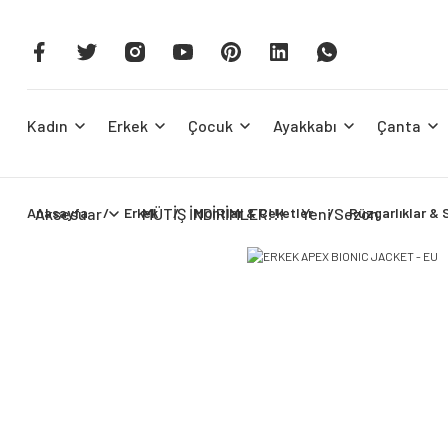
Kadın
Erkek
Çocuk
Ayakkabı
Çanta
Anasayfa
Aksesuar
Erkek
MÜTİŞ İNDİRİMLER!!!
Montlar & Ceketler
Yeni Sezon
Rüzgarlıklar & 