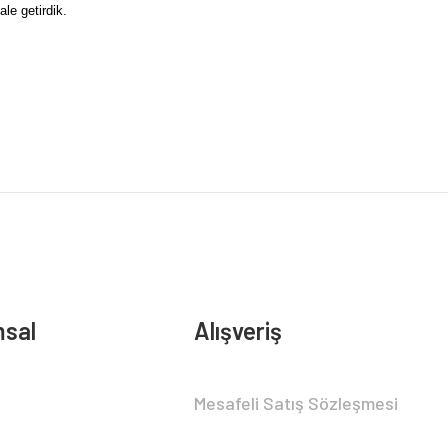
le getirdik.
sal
Alışveriş
Mesafeli Satış Sözleşmesi