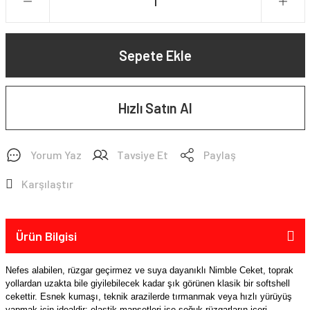
Sepete Ekle
Hızlı Satın Al
Yorum Yaz
Tavsiye Et
Paylaş
Karşılaştır
Ürün Bilgisi
Nefes alabilen, rüzgar geçirmez ve suya dayanıklı Nimble Ceket, toprak
yollardan uzakta bile giyilebilecek kadar şık görünen klasik bir softshell
cekettir. Esnek kumaşı, teknik arazilerde tırmanmak veya hızlı yürüyüş
yapmak için idealdir; elastik manşetleri ise soğuk rüzgarların içeri