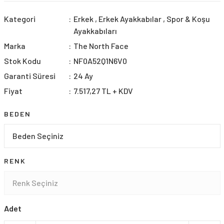
Kategori
Erkek
,
Erkek Ayakkabılar
,
Spor & Koşu
Ayakkabıları
Marka
The North Face
Stok Kodu
NF0A52Q1N6V0
Garanti Süresi
24 Ay
Fiyat
7.517,27 TL + KDV
BEDEN
RENK
Adet