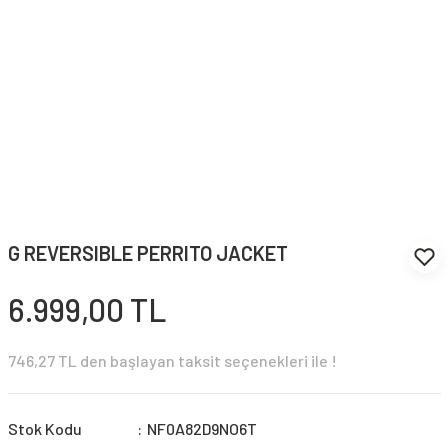
G REVERSIBLE PERRITO JACKET
6.999,00 TL
746,27 TL den başlayan taksit seçenekleri ile !
Stok Kodu
NF0A82D9NO6T