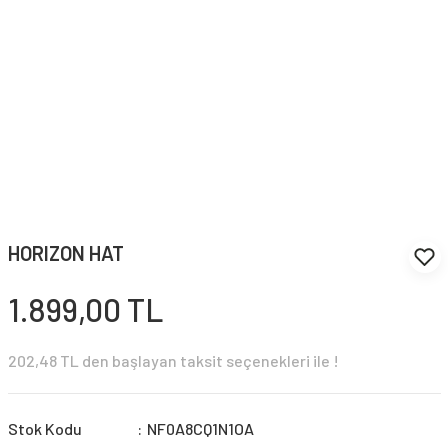
HORIZON HAT
1.899,00 TL
202,48 TL den başlayan taksit seçenekleri ile !
Stok Kodu
NF0A8CQ1N1OA