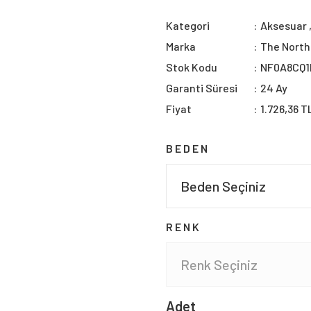
Kategori
Aksesuar
Marka
The North
Stok Kodu
NF0A8CQ
Garanti Süresi
24 Ay
Fiyat
1.726,36 T
BEDEN
RENK
Adet