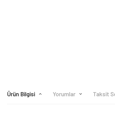
Ürün Bilgisi
Yorumlar
Taksit S
Bu ürünün fiyat bilgisi, resim, ürün açıklamalarında ve diğer konularda yete