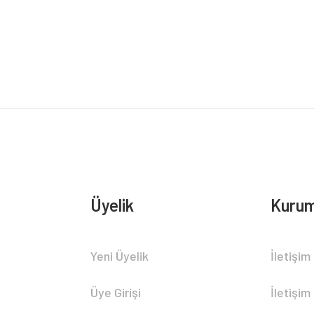
Bu ürüne ilk yorumu siz yapın!
Yorum Yaz
Üyelik
Kurum
Gönder
Yeni Üyelik
İletişim
Üye Girişi
İletişim