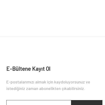
Görüş ve önerileriniz için teşekkür ederiz.
Ürün resmi kalitesiz, bozuk veya görüntülenemiyor.
Ürün açıklamasında eksik bilgiler bulunuyor.
Ürün bilgilerinde hatalar bulunuyor.
Ürün fiyatı diğer sitelerden daha pahalı.
Bu ürüne benzer farklı alternatifler olmalı.
E-Bültene Kayıt Ol
E-postalarımızı almak için kaydoluyorsunuz ve
istediğiniz zaman abonelikten çıkabilirsiniz.