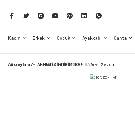
Kadın
Erkek
Çocuk
Ayakkabı
Çanta
Anasayfa
Aksesuar
Aksesuar
MÜTİŞ İNDİRİMLER!!!
HORIZON HAT
Yeni Sezon