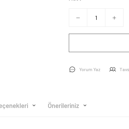
Yorum Yaz
Tavs
eçenekleri
Önerileriniz
rsiz gördüğünüz noktaları öneri formunu kullanarak tarafımıza iletebilirsiniz.