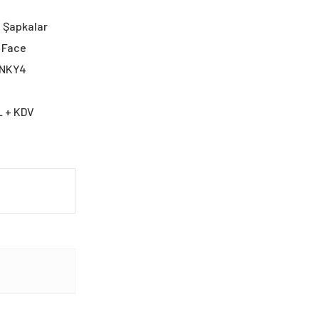
,
Şapkalar
 Face
1NKY4
L + KDV