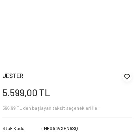
JESTER
5.599,00 TL
596,99 TL den başlayan taksit seçenekleri ile !
Stok Kodu
NF0A3VXFNASQ