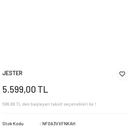
JESTER
5.599,00 TL
596,99 TL den başlayan taksit seçenekleri ile !
Stok Kodu
NF0A3VXFNKAH