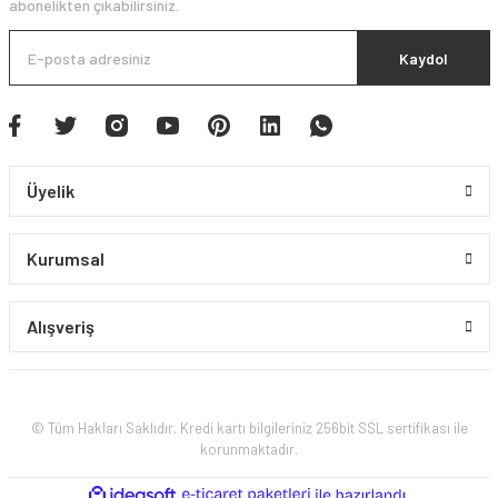
abonelikten çıkabilirsiniz.
Kaydol
Üyelik
Kurumsal
Alışveriş
© Tüm Hakları Saklıdır. Kredi kartı bilgileriniz 256bit SSL sertifikası ile
korunmaktadır.
ile
ideasoft
e-