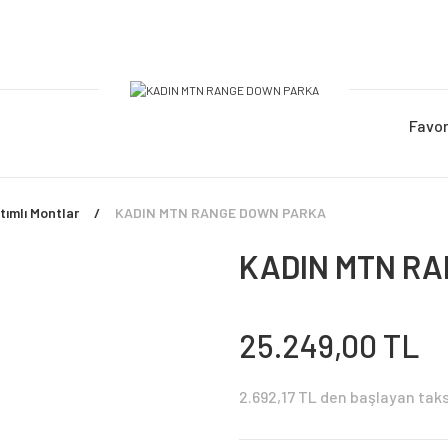
Favor
tımlı Montlar
KADIN MTN RANGE DOWN PARKA
KADIN MTN R
25.249,00 TL
2.692,17 TL den başlayan taksi