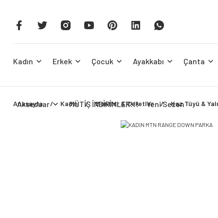
Kadın
Erkek
Çocuk
Ayakkabı
Çanta
Anasayfa
Aksesuar
Kadın
MÜTİŞ İNDİRİMLER!!!
Montlar & Ceketler
Yeni Sezon
Kaz Tüyü & Yalı