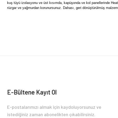
kuş tüyü izolasyonu ve üst kısımda, kapüşonda ve kol panellerinde Hea
rüzgar ve yağmurdan korunursunuz. Dahası, geri dönüştürülmüş malzemelerd
Bu ürünün fiyat bilgisi, resim, ürün açıklamalarında ve diğer konularda yete
Görüş ve önerileriniz için teşekkür ederiz.
Ürün resmi kalitesiz, bozuk veya görüntülenemiyor.
Ürün açıklamasında eksik bilgiler bulunuyor.
Ürün bilgilerinde hatalar bulunuyor.
Ürün fiyatı diğer sitelerden daha pahalı.
Bu ürüne benzer farklı alternatifler olmalı.
E-Bültene Kayıt Ol
E-postalarımızı almak için kaydoluyorsunuz ve
istediğiniz zaman abonelikten çıkabilirsiniz.