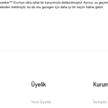
tseeker™ Eco'nun ultra rahat bir karışımıyla doldurulmuştur. Ayrıca, su ge
en üretilmiştir, bu da onu gezegen için daha iyi bir seçim haline getirir.
rsiz gördüğünüz noktaları öneri formunu kullanarak tarafımıza iletebilirsiniz.
Bu ürüne ilk yorumu siz yapın!
Yorum Yaz
Üyelik
Kurum
Gönder
Yeni Üyelik
İletişim