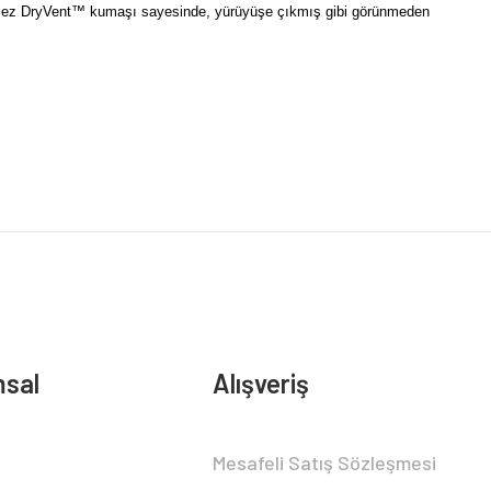
çirmez DryVent™ kumaşı sayesinde, yürüyüşe çıkmış gibi görünmeden
sal
Alışveriş
Mesafeli Satış Sözleşmesi