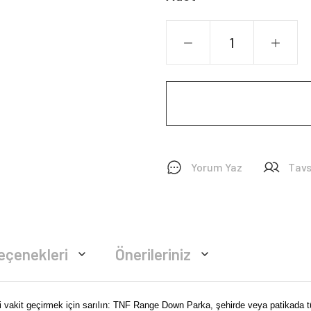
Yorum Yaz
Tavs
eçenekleri
Önerileriniz
yifli vakit geçirmek için sarılın: TNF Range Down Parka, şehirde veya patikada 