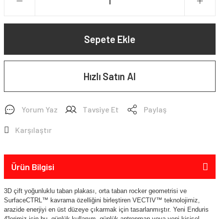
Sepete Ekle
Hızlı Satın Al
Yorum Yaz
Tavsiye Et
Paylaş
Karşılaştır
Ürün Bilgisi
3D çift yoğunluklu taban plakası, orta taban rocker geometrisi ve
SurfaceCTRL™ kavrama özelliğini birleştiren VECTIV™ teknolojimiz,
arazide enerjiyi en üst düzeye çıkarmak için tasarlanmıştır. Yeni Enduris
4'lerimiz için bu, günlük kullanım, günlük antrenman veya yeni kişisel