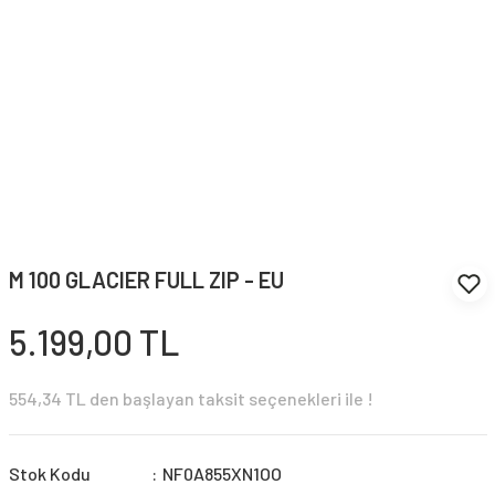
M 100 GLACIER FULL ZIP - EU
5.199,00 TL
554,34 TL den başlayan taksit seçenekleri ile !
Stok Kodu
NF0A855XN1OO