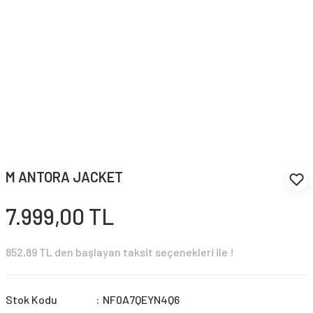
M ANTORA JACKET
7.999,00 TL
852,89 TL den başlayan taksit seçenekleri ile !
Stok Kodu
NF0A7QEYN4Q6