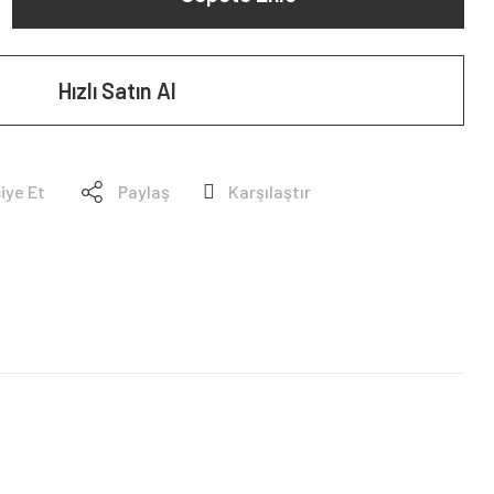
Hızlı Satın Al
iye Et
Paylaş
Karşılaştır