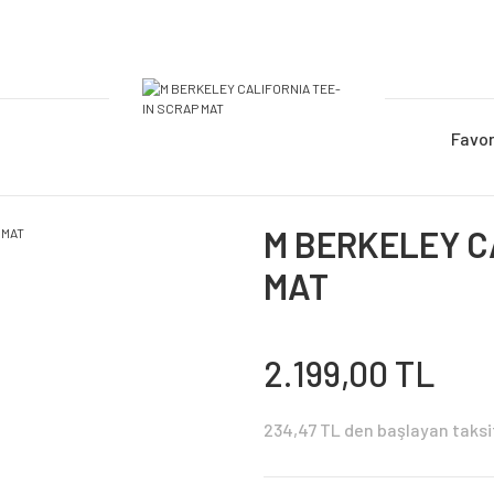
Favor
M BERKELEY C
MAT
2.199,00 TL
234,47 TL den başlayan taksit