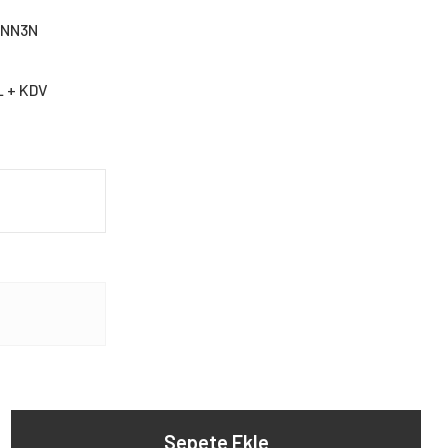
ENN3N
L + KDV
Sepete Ekle