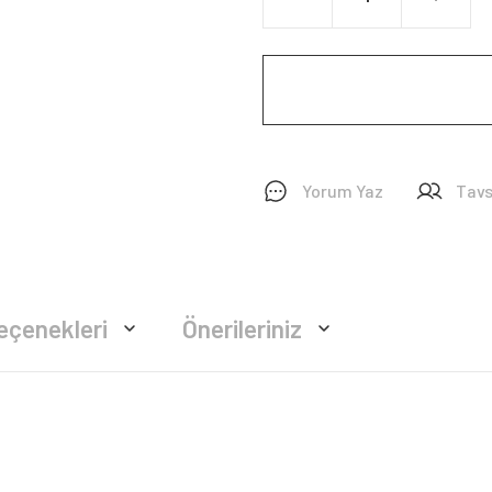
Yorum Yaz
Tavs
eçenekleri
Önerileriniz
rsiz gördüğünüz noktaları öneri formunu kullanarak tarafımıza iletebilirsiniz.
Bu ürüne ilk yorumu siz yapın!