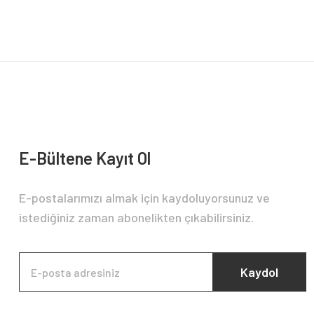
Ürün açıklamasında eksik bilgiler bulunuyor.
Ürün bilgilerinde hatalar bulunuyor.
Ürün fiyatı diğer sitelerden daha pahalı.
Bu ürüne benzer farklı alternatifler olmalı.
E-Bültene Kayıt Ol
E-postalarımızı almak için kaydoluyorsunuz ve
istediğiniz zaman abonelikten çıkabilirsiniz.
Kaydol