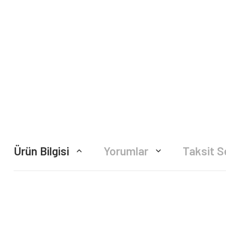
Ürün Bilgisi
Yorumlar
Taksit S
Bu ürünün fiyat bilgisi, resim, ürün açıklamalarında ve diğer konularda yete
Görüş ve önerileriniz için teşekkür ederiz.
Ürün resmi kalitesiz, bozuk veya görüntülenemiyor.