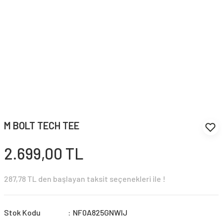
M BOLT TECH TEE
2.699,00 TL
287,78 TL den başlayan taksit seçenekleri ile !
Stok Kodu
NF0A825GNWIJ