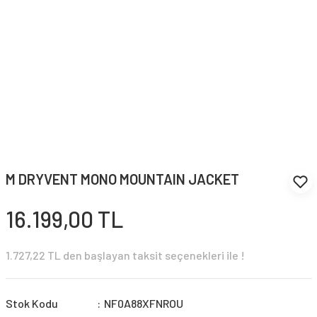
M DRYVENT MONO MOUNTAIN JACKET
16.199,00 TL
1.727,22 TL den başlayan taksit seçenekleri ile !
Stok Kodu
NF0A88XFNROU