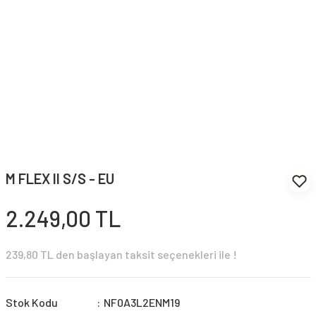
M FLEX II S/S - EU
2.249,00 TL
239,80 TL den başlayan taksit seçenekleri ile !
Stok Kodu
NF0A3L2ENM19