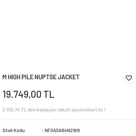
M HIGH PILE NUPTSE JACKET
19.749,00 TL
2.105,74 TL den başlayan taksit seçenekleri ile !
Stok Kodu
NF0A5A84N2W9