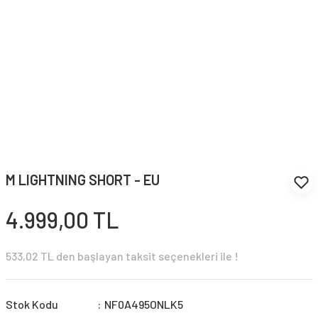
M LIGHTNING SHORT - EU
4.999,00 TL
533,02 TL den başlayan taksit seçenekleri ile !
Stok Kodu
NF0A495ONLK5