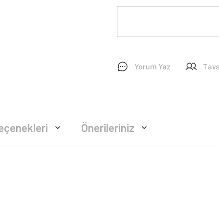
Yorum Yaz
Tavs
eçenekleri
Önerileriniz
rsiz gördüğünüz noktaları öneri formunu kullanarak tarafımıza iletebilirsiniz.
Bu ürüne ilk yorumu siz yapın!
Yorum Yaz