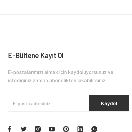
Ürün bilgilerinde hatalar bulunuyor.
Ürün fiyatı diğer sitelerden daha pahalı.
Bu ürüne benzer farklı alternatifler olmalı.
E-Bültene Kayıt Ol
E-postalarımızı almak için kaydoluyorsunuz ve
istediğiniz zaman abonelikten çıkabilirsiniz.
Kaydol