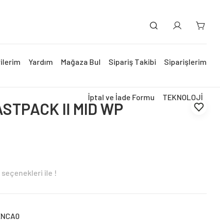
ilerim
Yardım
Mağaza Bul
Sipariş Takibi
Siparişlerim
İptal ve İade Formu
TEKNOLOJİ
STPACK II MID WP
seçenekleri ile !
ENCA0