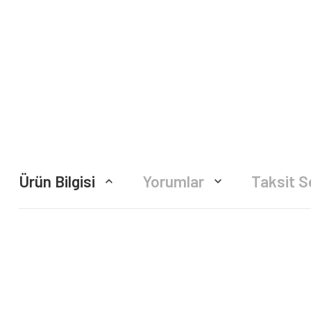
Ürün Bilgisi
Yorumlar
Taksit S
Bu ürünün fiyat bilgisi, resim, ürün açıklamalarında ve diğer konularda yete
Görüş ve önerileriniz için teşekkür ederiz.
Ürün resmi kalitesiz, bozuk veya görüntülenemiyor.
Ürün açıklamasında eksik bilgiler bulunuyor.