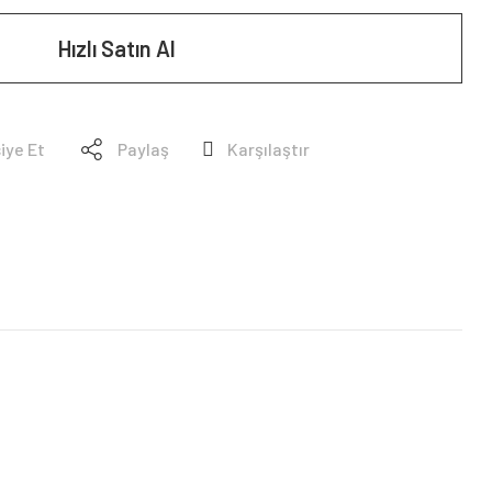
Hızlı Satın Al
iye Et
Paylaş
Karşılaştır