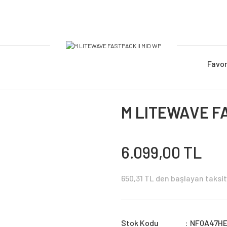
Favor
M LITEWAVE FA
6.099,00 TL
650,31 TL den başlayan taksit 
Stok Kodu
NF0A47H