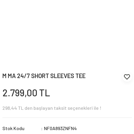
M MA 24/7 SHORT SLEEVES TEE
2.799,00 TL
298,44 TL den başlayan taksit seçenekleri ile !
Stok Kodu
NF0A893ZNFN4