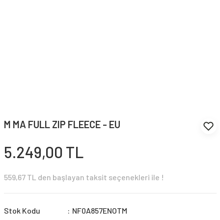
M MA FULL ZIP FLEECE - EU
5.249,00 TL
559,67 TL den başlayan taksit seçenekleri ile !
Stok Kodu
NF0A857ENOTM