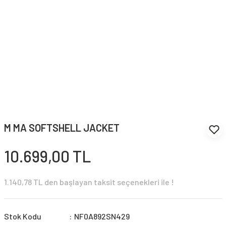
M MA SOFTSHELL JACKET
10.699,00 TL
1.140,78 TL den başlayan taksit seçenekleri ile !
Stok Kodu
NF0A892SN429