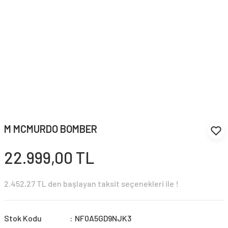
M MCMURDO BOMBER
22.999,00 TL
2.452,27 TL den başlayan taksit seçenekleri ile !
Stok Kodu
NF0A5GD9NJK3