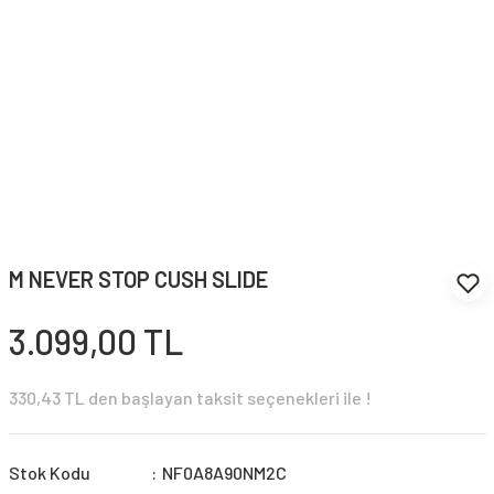
M NEVER STOP CUSH SLIDE
3.099,00 TL
330,43 TL den başlayan taksit seçenekleri ile !
Stok Kodu
NF0A8A90NM2C