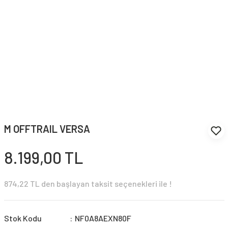
M OFFTRAIL VERSA
8.199,00 TL
874,22 TL den başlayan taksit seçenekleri ile !
Stok Kodu
NF0A8AEXN80F