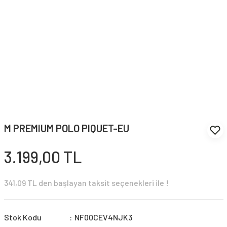
M PREMIUM POLO PIQUET-EU
3.199,00 TL
341,09 TL den başlayan taksit seçenekleri ile !
Stok Kodu
NF00CEV4NJK3