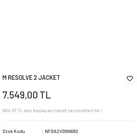
M RESOLVE 2 JACKET
7.549,00 TL
804,91 TL den başlayan taksit seçenekleri ile !
Stok Kodu
NF0A2VD5N682