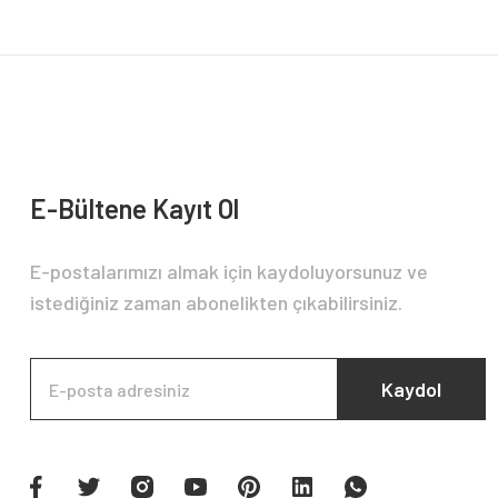
Ürün bilgilerinde hatalar bulunuyor.
Ürün fiyatı diğer sitelerden daha pahalı.
Bu ürüne benzer farklı alternatifler olmalı.
E-Bültene Kayıt Ol
E-postalarımızı almak için kaydoluyorsunuz ve
istediğiniz zaman abonelikten çıkabilirsiniz.
Kaydol