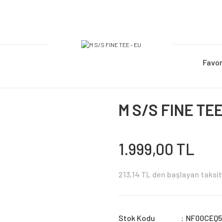
Favor
M S/S FINE TEE
1.999,00 TL
213,14 TL den başlayan taksit 
Stok Kodu
NF00CEQ