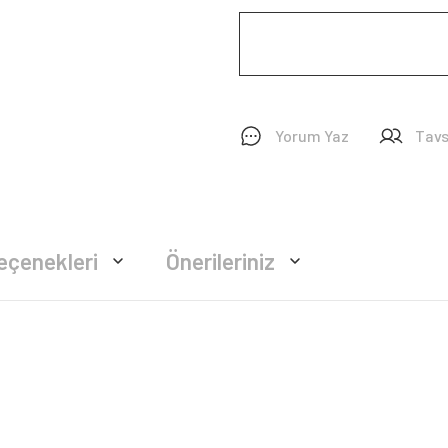
Yorum Yaz
Tavs
eçenekleri
Önerileriniz
rsiz gördüğünüz noktaları öneri formunu kullanarak tarafımıza iletebilirsiniz.
Bu ürüne ilk yorumu siz yapın!
Yorum Yaz