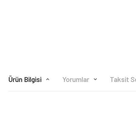
Ürün Bilgisi
Yorumlar
Taksit S
Bu ürünün fiyat bilgisi, resim, ürün açıklamalarında ve diğer konularda yete
Görüş ve önerileriniz için teşekkür ederiz.
Ürün resmi kalitesiz, bozuk veya görüntülenemiyor.
Ürün açıklamasında eksik bilgiler bulunuyor.