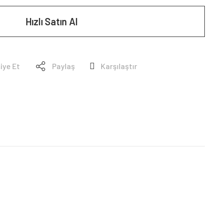
Hızlı Satın Al
iye Et
Paylaş
Karşılaştır