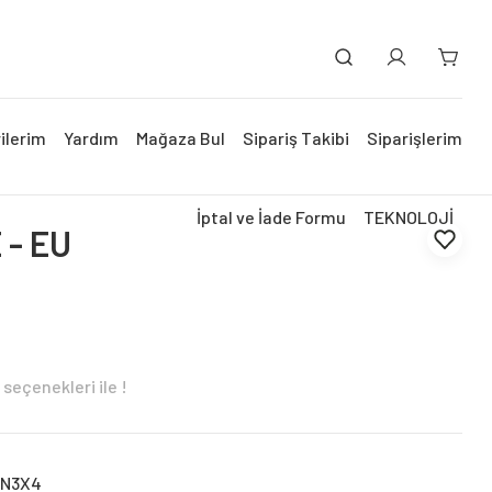
ilerim
Yardım
Mağaza Bul
Sipariş Takibi
Siparişlerim
İptal ve İade Formu
TEKNOLOJİ
 - EU
seçenekleri ile !
5N3X4