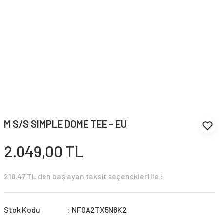
M S/S SIMPLE DOME TEE - EU
2.049,00 TL
218,47 TL den başlayan taksit seçenekleri ile !
Stok Kodu
NF0A2TX5N8K2