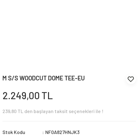
M S/S WOODCUT DOME TEE-EU
2.249,00 TL
239,80 TL den başlayan taksit seçenekleri ile !
Stok Kodu
NF0A827HNJK3