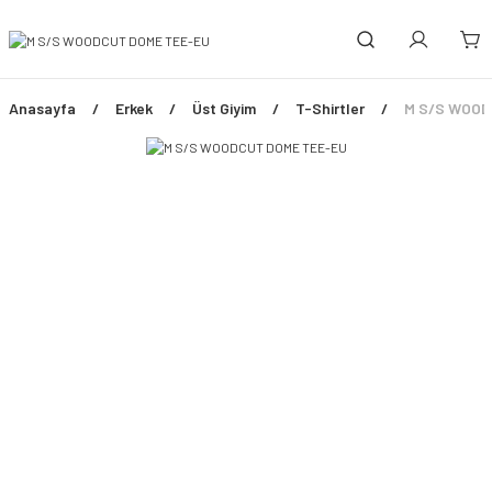
Anasayfa
Erkek
Üst Giyim
T-Shirtler
M S/S WOOD