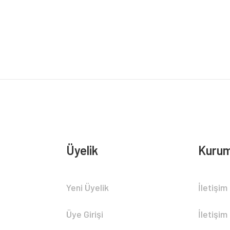
Bu ürüne ilk yorumu siz yapın!
Yorum Yaz
Üyelik
Kurum
Gönder
Yeni Üyelik
İletişim
Üye Girişi
İletişim