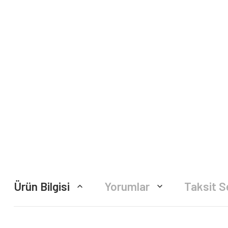
Ürün Bilgisi
Yorumlar
Taksit S
Bu ürünün fiyat bilgisi, resim, ürün açıklamalarında ve diğer konularda yete