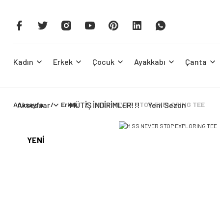
Kadın
Erkek
Çocuk
Ayakkabı
Çanta
Anasayfa
Aksesuar
Erkek
MÜTİŞ İNDİRİMLER!!!
M SS NEVER STOP EXPLORING TEE
Yeni Sezon
YENİ