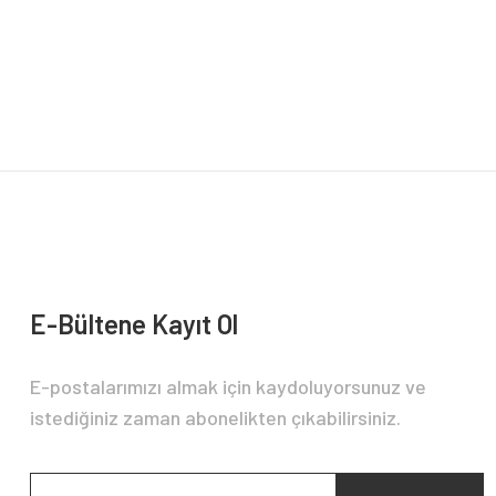
Görüş ve önerileriniz için teşekkür ederiz.
Ürün resmi kalitesiz, bozuk veya görüntülenemiyor.
Ürün açıklamasında eksik bilgiler bulunuyor.
Ürün bilgilerinde hatalar bulunuyor.
Ürün fiyatı diğer sitelerden daha pahalı.
Bu ürüne benzer farklı alternatifler olmalı.
E-Bültene Kayıt Ol
E-postalarımızı almak için kaydoluyorsunuz ve
istediğiniz zaman abonelikten çıkabilirsiniz.