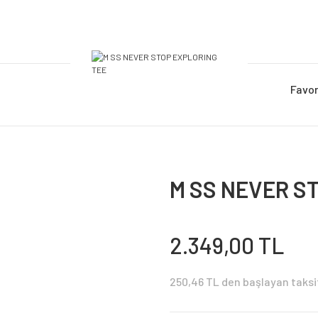
Favor
M SS NEVER S
2.349,00 TL
250,46 TL den başlayan taksit