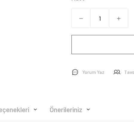
Yorum Yaz
Tavs
eçenekleri
Önerileriniz
rsiz gördüğünüz noktaları öneri formunu kullanarak tarafımıza iletebilirsiniz.