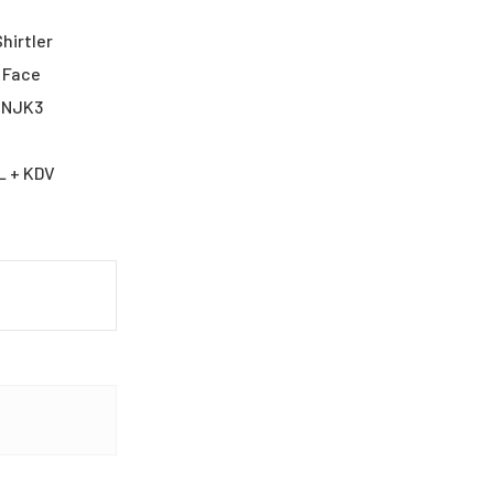
hirtler
 Face
SNJK3
L + KDV