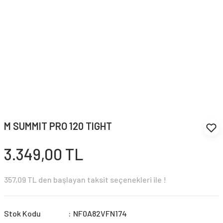
M SUMMIT PRO 120 TIGHT
3.349,00 TL
357,09 TL den başlayan taksit seçenekleri ile !
Stok Kodu
NF0A82VFN174