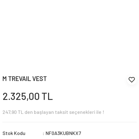
M TREVAIL VEST
2.325,00 TL
247,90 TL den başlayan taksit seçenekleri ile !
Stok Kodu
NF0A3KUBNKX7