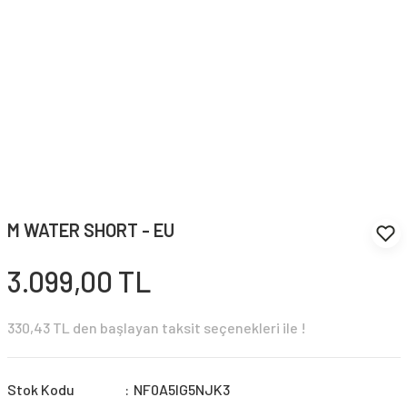
M WATER SHORT - EU
3.099,00 TL
330,43 TL den başlayan taksit seçenekleri ile !
Stok Kodu
NF0A5IG5NJK3