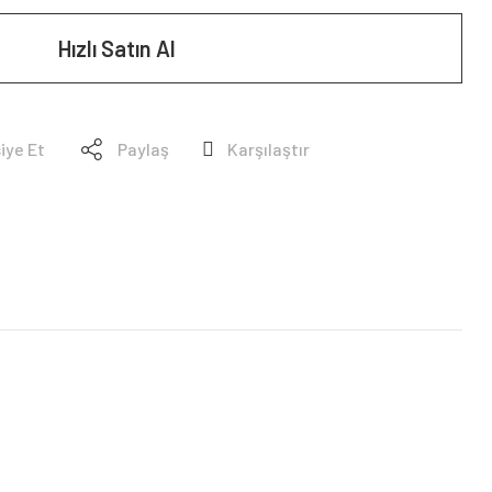
Hızlı Satın Al
iye Et
Paylaş
Karşılaştır