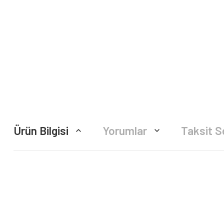
Ürün Bilgisi
Yorumlar
Taksit S
Bu ürünün fiyat bilgisi, resim, ürün açıklamalarında ve diğer konularda yete
Görüş ve önerileriniz için teşekkür ederiz.
Ürün resmi kalitesiz, bozuk veya görüntülenemiyor.
Ürün açıklamasında eksik bilgiler bulunuyor.