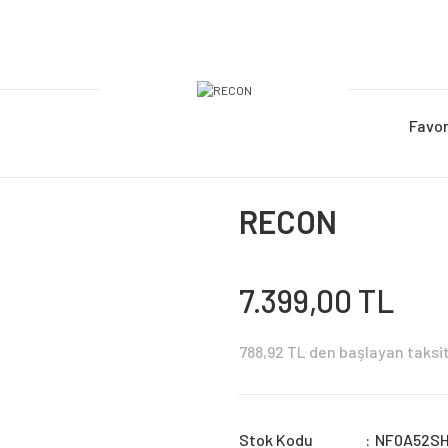
Favor
RECON
7.399,00 TL
788,92 TL den başlayan taksit 
Stok Kodu
NF0A52S