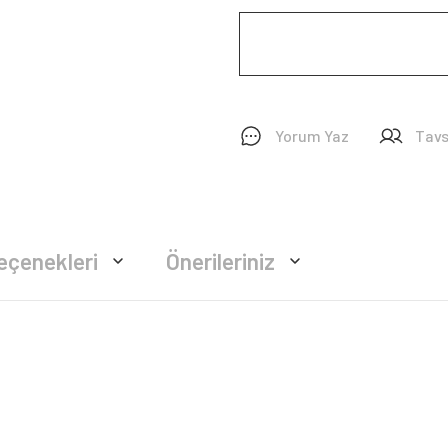
Yorum Yaz
Tavs
eçenekleri
Önerileriniz
rsiz gördüğünüz noktaları öneri formunu kullanarak tarafımıza iletebilirsiniz.
Bu ürüne ilk yorumu siz yapın!
Yorum Yaz