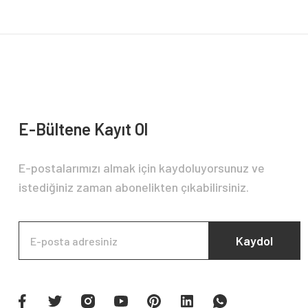
Ürün bilgilerinde hatalar bulunuyor.
Ürün fiyatı diğer sitelerden daha pahalı.
Bu ürüne benzer farklı alternatifler olmalı.
E-Bültene Kayıt Ol
E-postalarımızı almak için kaydoluyorsunuz ve
istediğiniz zaman abonelikten çıkabilirsiniz.
Kaydol