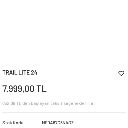
TRAIL LITE 24
7.999,00 TL
852,89 TL den başlayan taksit seçenekleri ile !
Stok Kodu
NF0A87C8N4GZ