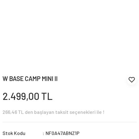
W BASE CAMP MINI II
2.499,00 TL
266,46 TL den başlayan taksit seçenekleri ile !
Stok Kodu
NF0A47ABNZ1P