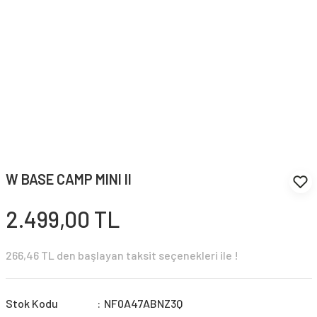
W BASE CAMP MINI II
2.499,00 TL
266,46 TL den başlayan taksit seçenekleri ile !
Stok Kodu
NF0A47ABNZ3Q