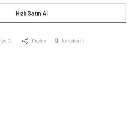
Hızlı Satın Al
iye Et
Paylaş
Karşılaştır