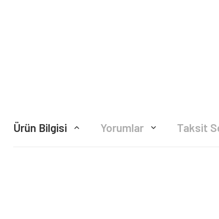
Ürün Bilgisi
Yorumlar
Taksit S
Bu ürünün fiyat bilgisi, resim, ürün açıklamalarında ve diğer konularda yete
Görüş ve önerileriniz için teşekkür ederiz.
Ürün resmi kalitesiz, bozuk veya görüntülenemiyor.
Ürün açıklamasında eksik bilgiler bulunuyor.