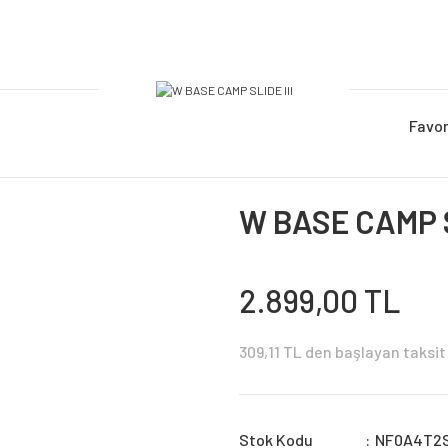
Favor
W BASE CAMP S
2.899,00 TL
309,11 TL den başlayan taksit 
Stok Kodu
NF0A4T2