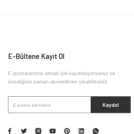
Ürün bilgilerinde hatalar bulunuyor.
Ürün fiyatı diğer sitelerden daha pahalı.
Bu ürüne benzer farklı alternatifler olmalı.
E-Bültene Kayıt Ol
E-postalarımızı almak için kaydoluyorsunuz ve
istediğiniz zaman abonelikten çıkabilirsiniz.
Kaydol