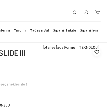
ilerim
Yardım
Mağaza Bul
Sipariş Takibi
Siparişlerim
İptal ve İade Formu
TEKNOLOJİ
LIDE III
seçenekleri ile !
SNZ8U