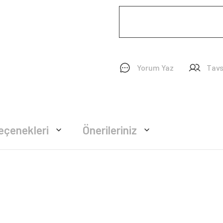
Yorum Yaz
Tavs
eçenekleri
Önerileriniz
rsiz gördüğünüz noktaları öneri formunu kullanarak tarafımıza iletebilirsiniz.
Bu ürüne ilk yorumu siz yapın!
Yorum Yaz