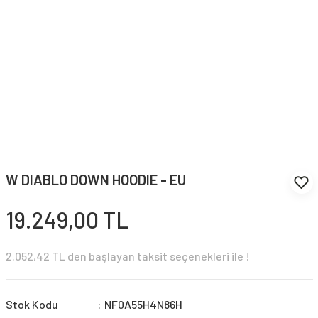
W DIABLO DOWN HOODIE - EU
19.249,00 TL
2.052,42 TL den başlayan taksit seçenekleri ile !
Stok Kodu
NF0A55H4N86H